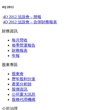
4Q 2012
4Q 2012 法說會 – 簡報
4Q 2012 法說會 – 合併財務報表
財務資訊
每月營收
每季營運報告
財務報表
年報
股東專區
股東會
歷年股利分派
產業分析師
股價資訊
公司重大訊息
股務代理機構
公司治理