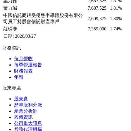
葉力銓
7,687,525
1.81%
葉力誠
7,687,525
1.81%
中國信託商銀受穩懋半導體股份有限公
7,609,375
1.80%
司員工持股會信託財產專戶
莊琇斐
7,359,000
1.74%
日期: 2026/03/27
財務資訊
每月營收
每季營運報告
財務報表
年報
股東專區
股東會
歷年股利分派
產業分析師
股價資訊
公司重大訊息
股務代理機構