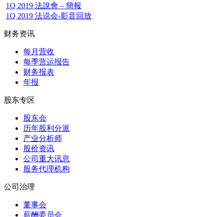
1Q 2019 法說會 – 簡報
1Q 2019 法说会-影音回放
财务资讯
每月营收
每季营运报告
财务报表
年报
股东专区
股东会
历年股利分派
产业分析师
股价资讯
公司重大讯息
股务代理机构
公司治理
董事会
薪酬委员会