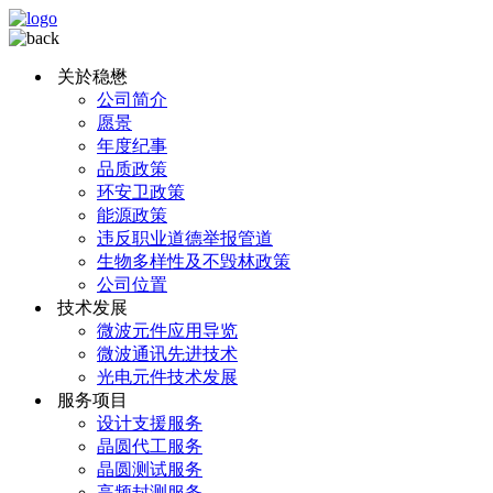
关於稳懋
公司简介
愿景
年度纪事
品质政策
环安卫政策
能源政策
违反职业道德举报管道
生物多样性及不毁林政策
公司位置
技术发展
微波元件应用导览
微波通讯先进技术
光电元件技术发展
服务项目
设计支援服务
晶圆代工服务
晶圆测试服务
高频封测服务