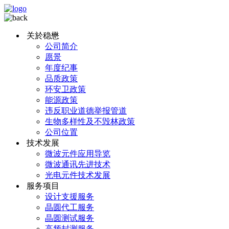
关於稳懋
公司简介
愿景
年度纪事
品质政策
环安卫政策
能源政策
违反职业道德举报管道
生物多样性及不毁林政策
公司位置
技术发展
微波元件应用导览
微波通讯先进技术
光电元件技术发展
服务项目
设计支援服务
晶圆代工服务
晶圆测试服务
高频封测服务