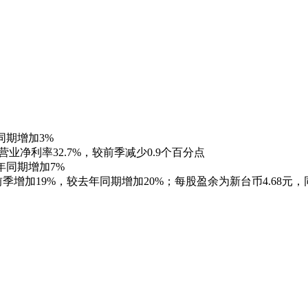
同期增加3%
营业净利率32.7%，较前季减少0.9个百分点
年同期增加7%
季增加19%，较去年同期增加20%；每股盈余为新台币4.68元，